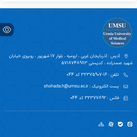
آدرس :
آذربایجان غربی ، ارومیه ، بلوار 17 شهریور ، روبروی خیابان
شهید صمدزاده ، کدپستی 5718748983
تلفن :
16-32375907 کد 044
پست الکترونیک :
shohada.h@umsu.ac.ir
فکس :
32377892 کد 044