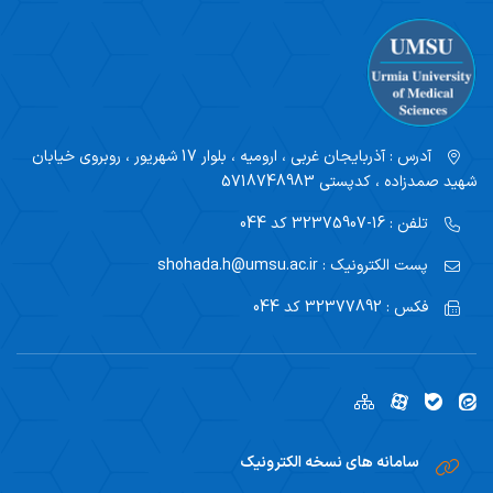
آدرس :
آذربایجان غربی ، ارومیه ، بلوار 17 شهریور ، روبروی خیابان
شهید صمدزاده ، کدپستی 5718748983
تلفن :
16-32375907 کد 044
پست الکترونیک :
shohada.h@umsu.ac.ir
فکس :
32377892 کد 044
سامانه های نسخه الکترونیک