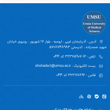
آدرس :
آذربایجان غربی ، ارومیه ، بلوار 17 شهریور ، روبروی خیابان
شهید صمدزاده ، کدپستی 5718748983
تلفن :
16-32375907 کد 044
پست الکترونیک :
shohada.h@umsu.ac.ir
فکس :
32377892 کد 044
سامانه های نسخه الکترونیک