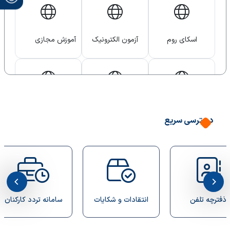
اسکای روم
آزمون الکترونیک
آموزش مجازی
نوید
هم آوا
توانمند سازی
نوپا
اساتید
دسترسی سریع
علم سنجی اساتید
پست الکترونیکی
ثبت مقاله
انتقادات و شکایات
سامانه تردد کارکنان
سامانه دانشجویان