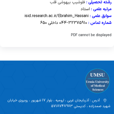
منابع درسی آزمون دوره فلوشیپ 1405
رشته تحصیلی :
فلوشیپ بیهوشی قلب
مرتبه علمی :
استاد
سوابق علمی :
isid.research.ac.ir/Ebrahim_Hassani
شماره تماس :
32375910-044 داخلی 650
PDF cannot be displayed
آدرس :
آذربایجان غربی ، ارومیه ، بلوار 17 شهریور ، روبروی خیابان
شهید صمدزاده ، کدپستی 5718748983