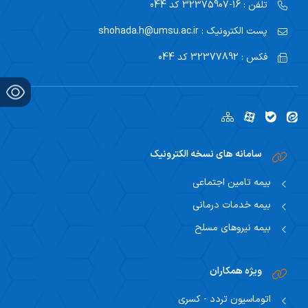
تلفن :
16-32375907 کد 044
پست الکترونیک :
shohada.h@umsu.ac.ir
فکس :
32377892 کد 044
سامانه های نسخه الکترونیک
بیمه تامین اجتماعی
بیمه خدمات درمانی
بیمه نیروهای مسلح
ویژه همکاران
اتوماسیون تردد - کسری