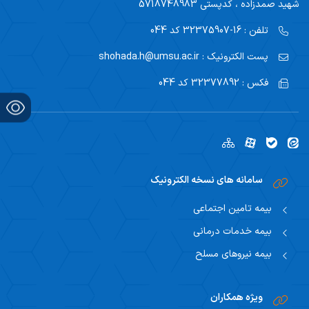
شهید صمدزاده ، کدپستی 5718748983
تلفن :
16-32375907 کد 044
پست الکترونیک :
shohada.h@umsu.ac.ir
فکس :
32377892 کد 044
سامانه های نسخه الکترونیک
بیمه تامین اجتماعی
بیمه خدمات درمانی
بیمه نیروهای مسلح
ویژه همکاران