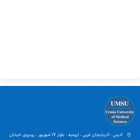
آدرس :
آذربایجان غربی ، ارومیه ، بلوار 17 شهریور ، روبروی خیابان