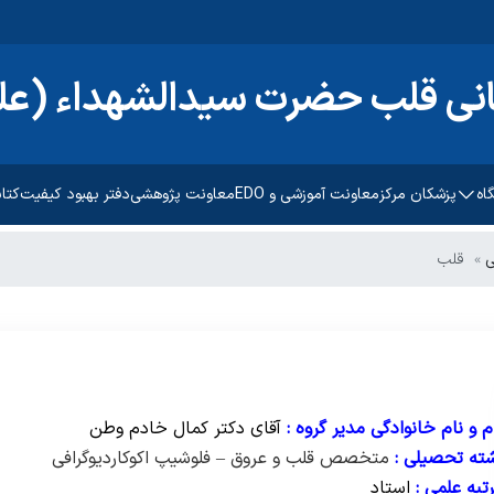
انی قلب حضرت سیدالشهداء (علی
اه
پزشکان مرکز
معاونت آموزشی و EDO
معاونت پژوهشی
دفتر بهبود کیفیت
کتا
منشور ح
ی
قلب
مراحل پ
اه
بیمه ها
ترنتی
راهنمای
م و نام خانوادگی مدیر گروه :
آقای
دکتر کمال خادم وطن
راهنمای
ته تحصیلی :
متخصص قلب و عروق – فلوشیپ اکوکاردیوگرافی
ارتباط ب
تبه علمی :
استاد