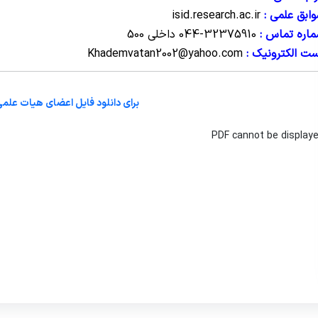
ابق علمی :
isid.research.ac.ir
اره تماس :
32375910-044 داخلی 500
ت الکترونیک :
Khademvatan2002@yahoo.com
برای دانلود فایل اعضای هیات علمی
PDF cannot be display