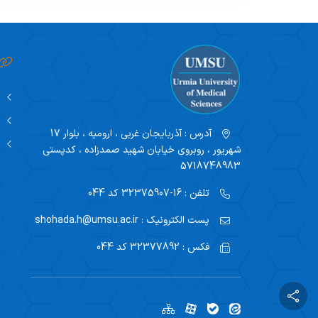
منابع درسی آزمون دوره فلوشیپ 1405
آدرس :
آذربایجان غربی ، ارومیه ، بلوار 17
شهریور ، روبروی خیابان شهید صمدزاده ، کدپستی
5718748983
تلفن :
16-32375907 کد 044
پست الکترونیک :
shohada.h@umsu.ac.ir
فکس :
32377892 کد 044