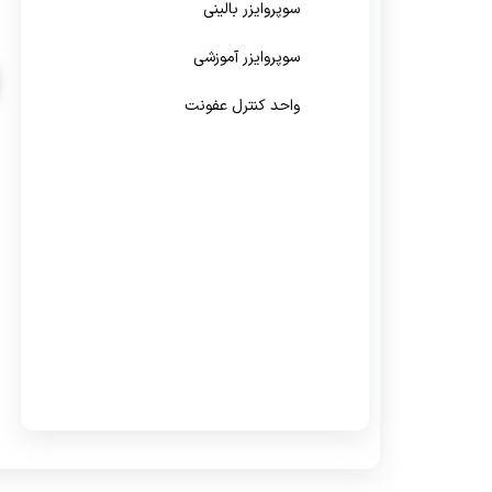
سوپروایزر بالینی
سوپروایزر آموزشی
واحد کنترل عفونت