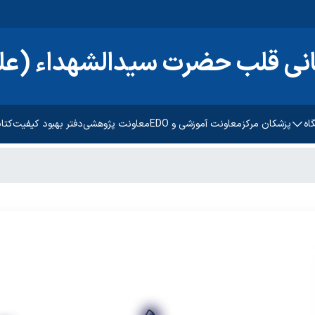
انی قلب حضرت سیدالشهداء (علی
اه
پزشکان مرکز
معاونت آموزشی و EDO
معاونت پژوهشی
دفتر بهبود کیفیت
کتا
منشور ح
مراحل پ
اه
بیمه ها
ترنتی
راهنمای
راهنمای
ارتباط ب