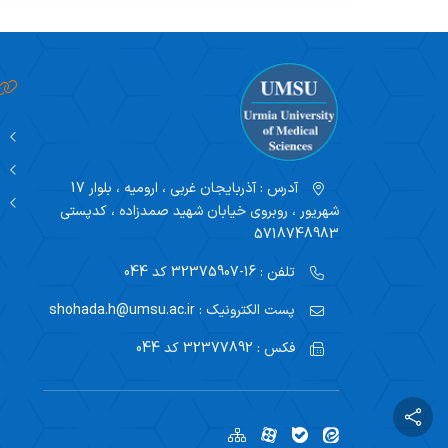
آدرس :
آذربایجان غربی ، ارومیه ، بلوار 17
شهریور ، روبروی خیابان شهید صمدزاده ، کدپستی
5718748983
تلفن :
16-32375907 کد 044
پست الکترونیک :
shohada.h@umsu.ac.ir
فکس :
32377892 کد 044